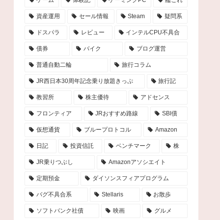
ゲーム
体験記
ゲーミングPC
艦これ
資産運用
セール情報
Steam
疑問系
ドスパラ
レビュー
インテルCPU不具合
債券
バイク
ブログ運営
普通自動二輪
旅行コラム
JR西日本30周年記念乗り放題きっぷ
旅行記
教習所
株主優待
アドセンス
フロンティア
JRおすすめ路線
SBI債
仮想通貨
ブループロトコル
Amazon
日記
投資信託
ベンチマーク
株
JR乗りつぶし
Amazonアソシエイト
定期預金
ダイソンスフィアプログラム
バグ不具合系
Stellaris
お散歩
ソフトバンク社債
映画
グルメ