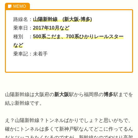
路線名：
山陽新幹線 (新大阪-博多)
乗車日：
2017年10月など
種別 ：
500系こだま、700系ひかりレールスター
など
乗車記：未着手
山陽新幹線は大阪府の
新大阪
駅から福岡県の
博多
駅までを
結ぶ新幹線です。
え？山陽新幹線？トンネルばかりでしょ？と思いがちで、
確かにトンネルは多くて新神戸駅なんてどこに作ってるん
だとツッコみたくなるのですが、新幹線なのでやはり高架