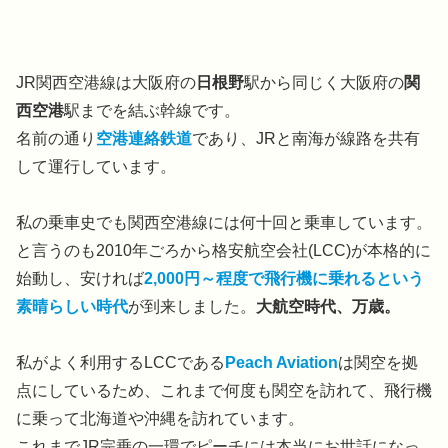
JR関西空港線は大阪府の
日根野
駅から同じく大阪府の
関
西空港
駅までを結ぶ幹線です。
名前の通り
空港連絡鉄道
であり、JRと南海が線路を共有
して運行しています。
私の乗車史でも関西空港線には何十回と乗車しています。
と言うのも2010年ごろから格安航空会社(LCC)が本格的に
始動し、安ければ
2,000円～程度で飛行機に乗れるという
素晴らしい時代
が到来しました。
大航空時代、万歳。
私がよく利用するLCCである
Peach Aviation
は関空を拠
点にしているため、これまで何度も関空を訪れて、飛行機
に乗って北海道や沖縄を訪れています。
これまでJR完乗の一環でピーチには本当にお世話になっ