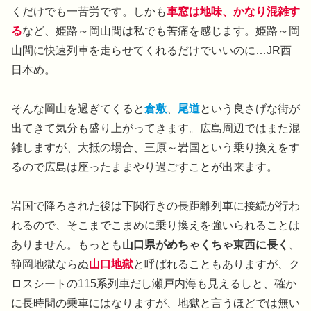
くだけでも一苦労です。しかも
車窓は地味、かなり混雑す
る
など、姫路～岡山間は私でも苦痛を感じます。姫路～岡
山間に快速列車を走らせてくれるだけでいいのに…JR西
日本め。
そんな岡山を過ぎてくると
倉敷
、
尾道
という良さげな街が
出てきて気分も盛り上がってきます。広島周辺ではまた混
雑しますが、大抵の場合、三原～岩国という乗り換えをす
るので広島は座ったままやり過ごすことが出来ます。
岩国で降ろされた後は下関行きの長距離列車に接続が行わ
れるので、そこまでこまめに乗り換えを強いられることは
ありません。もっとも
山口県がめちゃくちゃ東西に長く
、
静岡地獄ならぬ
山口地獄
と呼ばれることもありますが、ク
ロスシートの115系列車だし瀬戸内海も見えるしと、確か
に長時間の乗車にはなりますが、地獄と言うほどでは無い