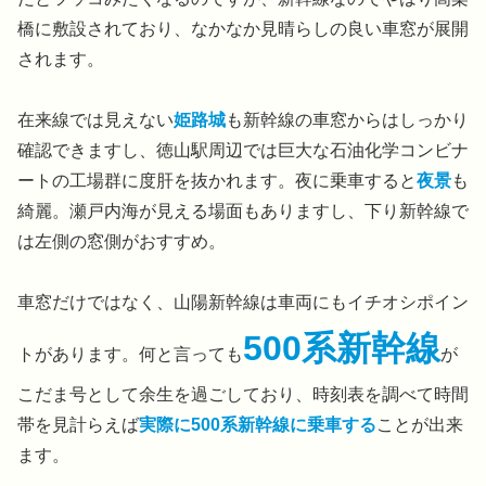
橋に敷設されており、なかなか見晴らしの良い車窓が展開
されます。
在来線では見えない
姫路城
も新幹線の車窓からはしっかり
確認できますし、徳山駅周辺では巨大な石油化学コンビナ
ートの工場群に度肝を抜かれます。夜に乗車すると
夜景
も
綺麗。瀬戸内海が見える場面もありますし、下り新幹線で
は左側の窓側がおすすめ。
車窓だけではなく、山陽新幹線は車両にもイチオシポイン
500系新幹線
トがあります。何と言っても
が
こだま号として余生を過ごしており、時刻表を調べて時間
帯を見計らえば
実際に500系新幹線に乗車する
ことが出来
ます。