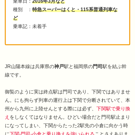
乗車日：
2016年3月など
種別 ：
特急スーパーはくと・115系普通列車な
ど
乗車記：未着手
JR山陽本線は兵庫県の
神戸
駅と福岡県の
門司
駅を結ぶ幹
線です。
御覧のように実は終点駅は門司であり、下関ではありませ
ん。にも拘らず列車の運行上は下関で分断されていて、本
州から九州に上陸せんとする際には必ず、
下関駅で乗り換
え
をしなくてはなりません。ひどい場合だと門司駅止まり
になってしまい、下関からたった2駅先の小倉に向かう時
に
下関-門司-小倉と乗り換えを強いられる
ことさえありま