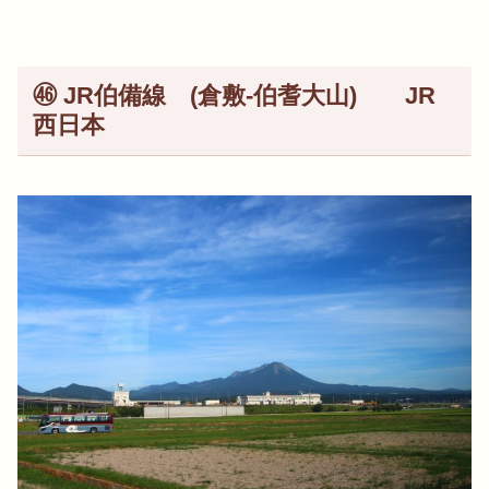
㊻ JR伯備線 (倉敷-伯耆大山) JR
西日本