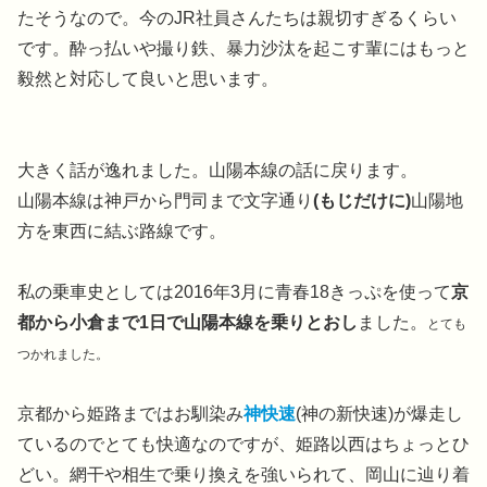
たそうなので。今のJR社員さんたちは親切すぎるくらい
です。酔っ払いや撮り鉄、暴力沙汰を起こす輩にはもっと
毅然と対応して良いと思います。
大きく話が逸れました。山陽本線の話に戻ります。
山陽本線は神戸から門司まで文字通り
(もじだけに)
山陽地
方を東西に結ぶ路線です。
私の乗車史としては2016年3月に青春18きっぷを使って
京
都から小倉まで1日で山陽本線を乗りとおし
ました。
とても
つかれました。
京都から姫路まではお馴染み
神快速
(神の新快速)が爆走し
ているのでとても快適なのですが、姫路以西はちょっとひ
どい。網干や相生で乗り換えを強いられて、岡山に辿り着