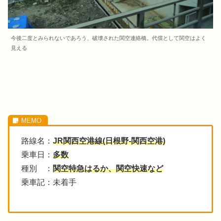
今後二度とみられないであろう、破壊された関空連絡橋。代償として関空はよく
見える
路線名：
JR関西空港線(
日根野
-関西空港)
乗車日：
多数
種別 ：
関空特急はるか、関空快速など
乗車記：未着手