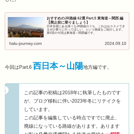
おすすめのJR路線 62選 Part.5 東海道～関西 編
【廃止前に乗りましょう】
日本全国にある様々なJR路線のうち、これはおススメでき
るぜひ乗りに行ってほしい、という路線をご紹介します。
第5回の今回は東海道～関西編です。
halu-journey.com
2024.09.10
西日本～山陽
今回はPart.6
地方編です。
この記事の初稿は2018年に執筆したものです
が、ブログ移転に伴い2023年冬にリテイクを
しています。
この記事を編集している時点ですでに廃止、
廃線になっている路線があります。あります