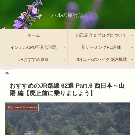
ハルの旅行記
ホーム
自己紹介＆ブログについて
インテルCPU不具合問題
新ゲーミングPC評価
JRおすすめ路線
40代からのバイク免許挑戦
PR
おすすめのJR路線 62選 Part.6 西日本～山
陽 編【廃止前に乗りましょう】
旅行 travel & Journey