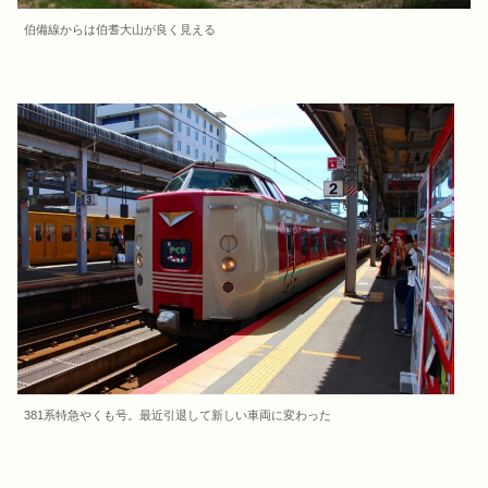
伯備線からは伯耆大山が良く見える
381系特急やくも号。最近引退して新しい車両に変わった