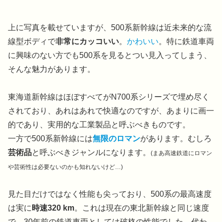
上に写真を載せていますが、500系新幹線は近未来的な流
線型ボディで
非常にカッコいい
。
かわいい
。特に鉄道車両
に興味のない方でも500系を見るとつい見入ってしまう、
そんな魅力があります。
東海道新幹線はほぼすべてがN700系シリーズで埋め尽く
されており、あれはあれで快適なのですが、あまりに画一
的であり、実用的な工業製品と呼ぶべきものです。
一方で500系新幹線には
無限のロマン
があります。むしろ
芸術品
と呼ぶべきジャンルになります。
(まあ高速鉄道にロマン
や芸術性は必要ないのかも知れないけど…)
見た目だけではなく性能も尖っており、500系の最高速度
は実に
時速320 km
。これは現在の東北新幹線と同じ速度
で、30年前の鉄道車両としては破格の性能でした。代わ