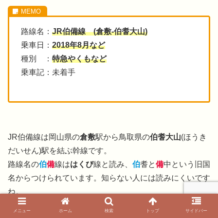
路線名：
JR伯備線 (倉敷-伯耆大山)
乗車日：
2018年8月など
種別 ：
特急やくもなど
乗車記：未着手
JR伯備線は岡山県の
倉敷
駅から鳥取県の
伯耆大山
(ほうき
だいせん)駅を結ぶ幹線です。
路線名の
伯
備
線は
はくび
線と読み、
伯
耆と
備
中という旧国
名からつけられています。知らない人には読みにくいです
ね。
メニュー
ホーム
検索
トップ
サイドバー