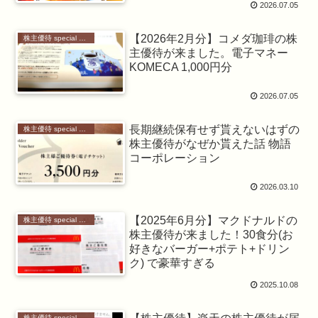
2026.07.05
【2026年2月分】コメダ珈琲の株
株主優待 special benefit
主優待が来ました。電子マネー
KOMECA 1,000円分
2026.07.05
長期継続保有せず貰えないはずの
株主優待 special benefit
株主優待がなぜか貰えた話 物語
コーポレーション
2026.03.10
【2025年6月分】マクドナルドの
株主優待 special benefit
株主優待が来ました！30食分(お
好きなバーガー+ポテト+ドリン
ク) で豪華すぎる
2025.10.08
株主優待 special benefit