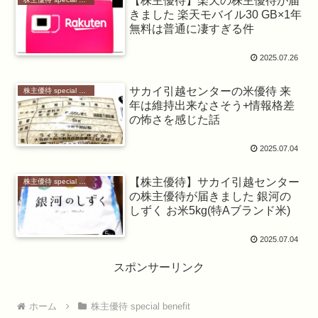
【株主優待】楽天の株主優待が届
きました 楽天モバイル30 GB×1年
無料は普通に凄すぎる件
2025.07.26
サカイ引越センターの米優待 来
株主優待 special benefit
年は維持出来なさそう+情報格差
の怖さを感じた話
2025.07.04
【株主優待】サカイ引越センター
株主優待 special benefit
の株主優待が届きました 銀河の
しずく お米5kg(特Aブランド米)
2025.07.04
スポンサーリンク
ホーム
株主優待 special benefit