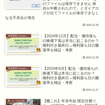
のファイルは保存できません 保
存が中断されたので」とダイアロ
グが出てファイルが保存できなく
なる不具合が発生
2024.12.29
【2024年12月】配当・優待落ち
資産運用 investment
の株価下落は本当に起こるのか？
権利付き最終日→権利落ち日の騰
落率を検証・考察
2024.12.28
【2024年9月】配当・優待落ちの
資産運用 investment
株価下落は本当に起こるのか？
権利付き最終日→権利落ち日の騰
落率を検証・考察
2024.12.27
【艦これ】年末年始 限定任務ツ
艦これ Kancolle