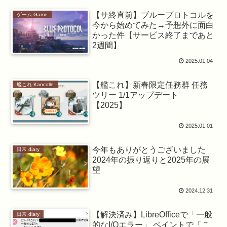
【サ終直前】ブループロトコルを
ゲーム Game
今から始めてみた→予想外に面白
かった件【サービス終了まであと
2週間】
2025.01.04
【艦これ】新春限定任務群 任務
艦これ Kancolle
ツリー 1/1アップデート
【2025】
2025.01.01
今年もありがとうございました
日常 diary
2024年の振り返りと2025年の展
望
2024.12.31
【解決済み】LibreOfficeで「一般
日常 diary
的なI/Oエラー」 ペイントで「こ