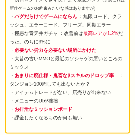
新作ゲームのお約束みたいな感はありますが)
・
バグだらけでゲームにならん
：無限ロード、クラ
ッシュ、エラーコード、フリーズ、同期エラー
・極悪な青天井ガチャ ：改善前は
最高レアが1.2%
だ
った。のちに3%に
・
必要ない労力を必要ない場所にかけた
・大昔の古いMMOと最近のソシャゲの悪いところの
ミックス
・
あまりに廃仕様・鬼畜なβスキルのドロップ率
：
ダンジョン100周しても出ないとか？
・アイテムトレードがない、店売りが出来ない
・メニューのUIが稚拙
・
お排泄なミッションボード
・課金したくなるものが何も無い