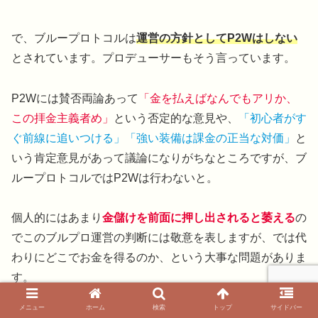
で、ブループロトコルは
運営の方針としてP2Wはしない
とされています。プロデューサーもそう言っています。
P2Wには賛否両論あって
「金を払えばなんでもアリか、
この拝金主義者め」
という否定的な意見や、
「初心者がす
ぐ前線に追いつける」「強い装備は課金の正当な対価」
と
いう肯定意見があって議論になりがちなところですが、ブ
ループロトコルではP2Wは行わないと。
個人的にはあまり
金儲けを前面に押し出されると萎える
の
でこのブルプロ運営の判断には敬意を表しますが、では代
わりにどこでお金を得るのか、という大事な問題がありま
す。
P2Wしないならユーザーにどこでお金を使ってもらうの
メニュー
ホーム
検索
トップ
サイドバー
か。