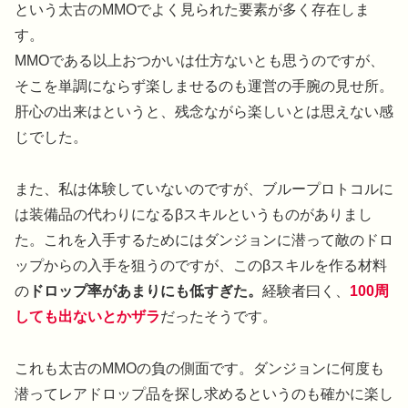
という太古のMMOでよく見られた要素が多く存在しま
す。
MMOである以上おつかいは仕方ないとも思うのですが、
そこを単調にならず楽しませるのも運営の手腕の見せ所。
肝心の出来はというと、残念ながら楽しいとは思えない感
じでした。
また、私は体験していないのですが、ブループロトコルに
は装備品の代わりになるβスキルというものがありまし
た。これを入手するためにはダンジョンに潜って敵のドロ
ップからの入手を狙うのですが、このβスキルを作る材料
の
ドロップ率があまりにも低すぎた。
経験者曰く、
100周
しても出ないとかザラ
だったそうです。
これも太古のMMOの負の側面です。ダンジョンに何度も
潜ってレアドロップ品を探し求めるというのも確かに楽し