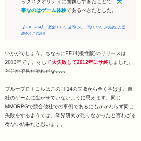
ックスクオリティに固執しすぎたことで、
大
事なのはゲーム体験
であるべきだとした。
【GDC 2014】「新生FFXIV」吉田Pが、「旧FFXIV」が失敗した理
由を余さず語る
いかがでしょう。ちなみにFF14(根性版)のリリースは
2010年です。そして
大失敗して2012年にサ終
しました。
どこかで見た流れだな……
ブループロトコルはこのFF14の失敗から全く学ばず、自
社のゲームに生かせていないように思えます。同じ
MMORPGで競合他社での事例であるにもかかわらず同じ
失敗をするようでは、業界研究が足りなかったと言わざる
得ない結果だと思います。