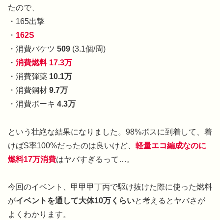
たので、
・165出撃
・
162S
・消費バケツ
509
(3.1個/周)
・
消費燃料 17.3万
・消費弾薬
10.1万
・消費鋼材
9.7万
・消費ボーキ
4.3万
という壮絶な結果になりました。98%ボスに到着して、着
けばS率100%だったのは良いけど、
軽量エコ編成なのに
燃料17万消費
はヤバすぎるって…。
今回のイベント、甲甲甲丁丙で駆け抜けた際に使った燃料
が
イベントを通して大体10万くらい
と考えるとヤバさが
よくわかります。