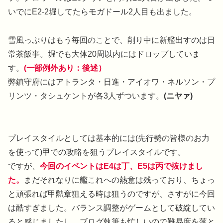
いでにE2-2堀してたらモガドール2人目も出ました。
雪風っぷりはもう毎回のことで、削り中に新艦出すのは日
常茶飯事。堀でも大体20周以内にはドロップしていま
す。
(一部例外あり：後述）
弊鎮守府にはアトランタ・日進・アイオワ・ネルソン・プ
リンツ・タシュケントが各3人ずついます。
(ニヤァ)
プレイスタイルとしては基本的には(先行勢の皆様のお力
を使って)甲での攻略を狙うプレイスタイルです。
ですが、
今回のイベントはE4は丁、E5は丙で抜けまし
た。
まだそれなりに艦これへの熱意は残っており、ちょっ
と頑張れば甲勲章狙える時は狙うのですが、さすがに今回
は酷すぎました。バランス調整がゲームとして破綻してい
ると感じましたし、ブログ執筆も忙しいので難易度を落と