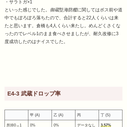
・サラトガ×1
といった感じでした。
御蔵
型
海防艦
に関してはボス前や道
中でもぽろぽろ落ちたので、合計すると22人くらいは来
たと思います。倉橋も4人くらい来たし。めんどくさくな
ったのでレベル1のまま食べさせましたが、耐久改修に3
度成功したのはナイスでした。
E4-3 武蔵ドロップ率
甲 (A)
乙 (A)
丙
丁 (S)
所持0→1
0%
0%
データなし
3.57%