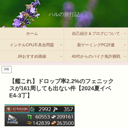
ハルの旅行記
ホーム
自己紹介＆ブログについて
インテルCPU不具合問題
新ゲーミングPC評価
JRおすすめ路線
40代からのバイク免許挑戦
PR
【艦これ】ドロップ率2.2%のフェニック
スが161周しても出ない件【2024夏イベ
E4-3丁】
艦これ Kancolle