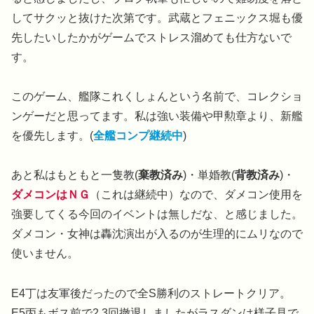
してサクッと抜けた次第です。武蔵とフェニックス堀も優
先したいしたかがゲームでストレス溜めても仕方ないで
す。
このゲーム、艦隊これくしょんという名前で、コレクショ
ンゲーだと思ってます。私は強い装備や甲勲章より、新艦
を優先します。(
全艦コンプ継続中
)
あと私はもともと一隻教(
棄教済み
)・単婚教(
背教済み
)・
ダメコンはＮＧ
（これは継続中）なので、ダメコン使用を
強要してくる今回のイベントは無しだな、と感じました。
ダメコン・女神は轟沈演出が入るのが生理的にムリなので
使いません。
E4丁は友軍後だったので全S勝利のストレートクリア。
E5丙もボス前で2,3回撤退しましたがラスダンは様子見で