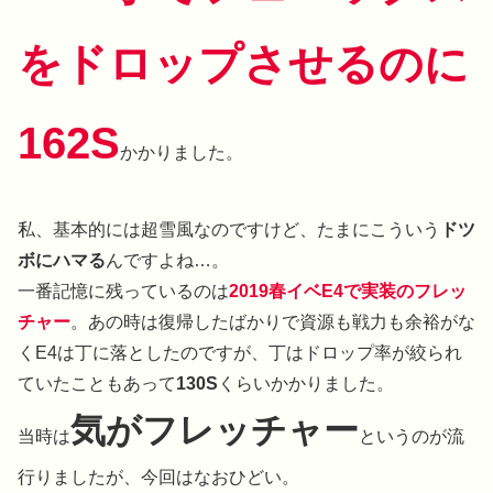
をドロップさせるのに
162S
かかりました。
私、基本的には超雪風なのですけど、たまにこういう
ドツ
ボにハマる
んですよね…。
一番記憶に残っているのは
2019春イベE4で実装のフレッ
チャー
。あの時は復帰したばかりで資源も戦力も余裕がな
くE4は丁に落としたのですが、丁はドロップ率が絞られ
ていたこともあって
130S
くらいかかりました。
気がフレッチャー
当時は
というのが流
行りましたが、今回はなおひどい。