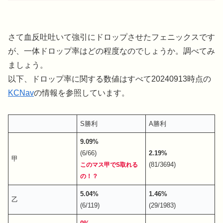
さて血反吐吐いて強引にドロップさせたフェニックスです
が、一体ドロップ率はどの程度なのでしょうか。調べてみ
ましょう。
以下、ドロップ率に関する数値はすべて20240913時点の
KCNav
の情報を参照しています。
S勝利
A勝利
9.09%
(6/66)
2.19%
甲
(81/3694)
このマス甲でS取れる
の！？
5.04%
1.46%
乙
(6/119)
(29/1983)