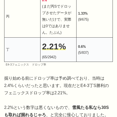
0%
(まだ丙Sでドロッ
プさせたデータが
1.33%
丙
無いだけで、実際
(9/675)
は0ではありませ
ん。たぶん)
2.21%
0.6%
丁
(5/837)
(65/2942)
E4-3フェニックス ドロップ率
掘り始める前にドロップ率は予め調べており、当時は
2.4%くらいだったと思います。現在だとE4-3丁S勝利の
フェニックスドロップ率は2.21%。
2.2%という数字は悪くないもので、
雪風たる私なら30S
も取れば掘れるじゃろ
、と完全に慢心しておりました。