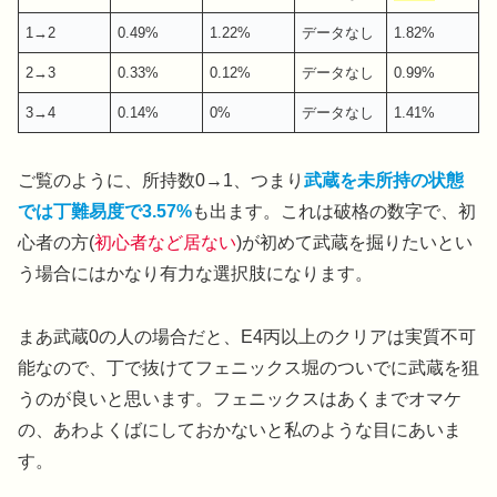
1→2
0.49%
1.22%
データなし
1.82%
2→3
0.33%
0.12%
データなし
0.99%
3→4
0.14%
0%
データなし
1.41%
ご覧のように、所持数0→1、つまり
武蔵を未所持の状態
では丁難易度で3.57%
も出ます。これは破格の数字で、初
心者の方(
初心者など居ない
)が初めて武蔵を掘りたいとい
う場合にはかなり有力な選択肢になります。
まあ武蔵0の人の場合だと、E4丙以上のクリアは実質不可
能なので、丁で抜けてフェニックス堀のついでに武蔵を狙
うのが良いと思います。フェニックスはあくまでオマケ
の、あわよくばにしておかないと私のような目にあいま
す。