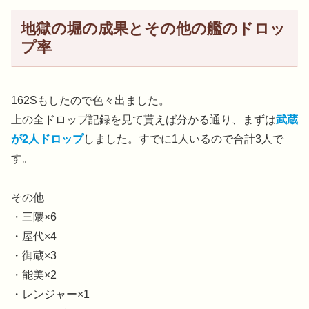
地獄の堀の成果とその他の艦のドロッ
プ率
162Sもしたので色々出ました。
上の全ドロップ記録を見て貰えば分かる通り、まずは
武蔵
が2人ドロップ
しました。すでに1人いるので合計3人で
す。
その他
・三隈×6
・屋代×4
・御蔵×3
・能美×2
・レンジャー×1